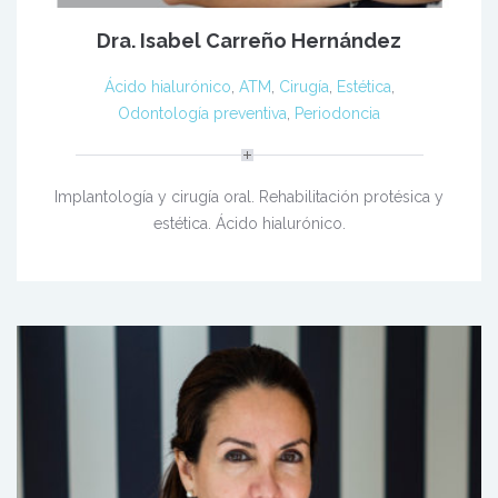
Dra. Isabel Carreño Hernández
Ácido hialurónico
,
ATM
,
Cirugía
,
Estética
,
Odontología preventiva
,
Periodoncia
Implantología y cirugía oral. Rehabilitación protésica y
estética. Ácido hialurónico.