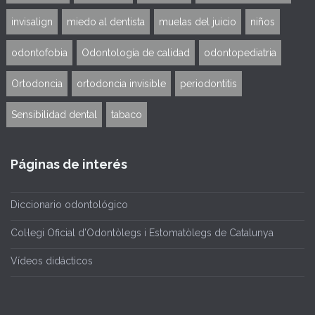
invisalign
miedo al dentista
muelas del juicio
niños
odontofobia
Odontología de calidad
odontopediatria
Ortodoncia
ortodoncia invisible
periodontitis
Sensibilidad dental
tabaco
Páginas de interés
Diccionario odontológico
Col·legi Oficial d’Odontòlegs i Estomatòlegs de Catalunya
Vídeos didácticos