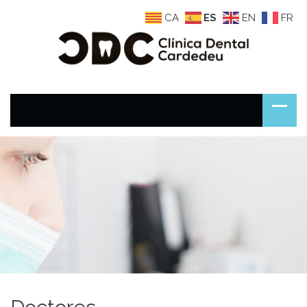
CA
ES
EN
FR