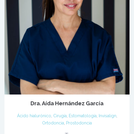
Dra. Aída Hernández García
Ácido hialurónico
,
Cirugía
,
Estomatología
,
Invisalign
,
Ortodoncia
,
Prostodoncia