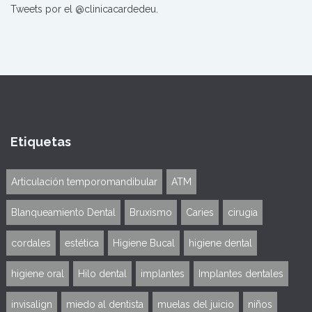
Tweets por el @clinicacardedeu.
Etiquetas
Articulación temporomandibular
ATM
Blanqueamiento Dental
Bruxismo
Caries
cirugia
cordales
estética
Higiene Bucal
higiene dental
higiene oral
Hilo dental
implantes
Implantes dentales
invisalign
miedo al dentista
muelas del juicio
niños