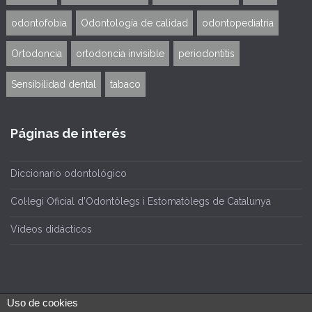
odontofobia
Odontología de calidad
odontopediatria
Ortodoncia
ortodoncia invisible
periodontitis
Sensibilidad dental
tabaco
Páginas de interés
Diccionario odontológico
Col·legi Oficial d’Odontòlegs i Estomatòlegs de Catalunya
Vídeos didácticos
Uso de cookies