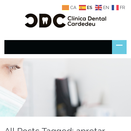
CA
ES
EN
FR