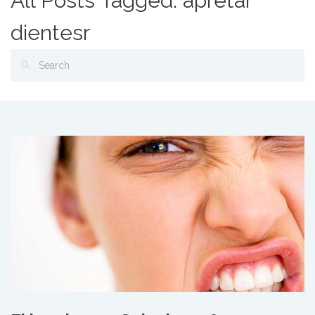
All Posts Tagged: apretar
dientesr