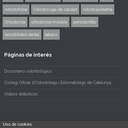
odontofobia
Odontología de calidad
odontopediatria
Ortodoncia
ortodoncia invisible
periodontitis
Sensibilidad dental
tabaco
Páginas de interés
Diccionario odontológico
Col·legi Oficial d’Odontòlegs i Estomatòlegs de Catalunya
Vídeos didácticos
Uso de cookies