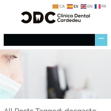
CA
ES
EN
FR