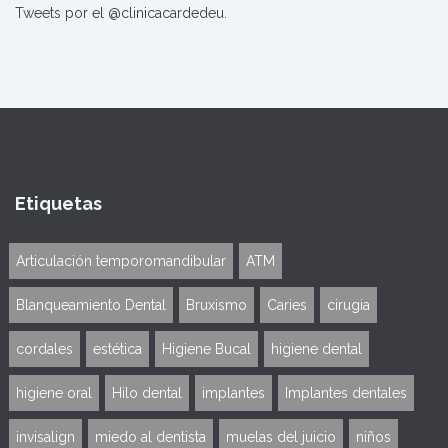
Tweets por el @clinicacardedeu.
Etiquetas
Articulación temporomandibular
ATM
Blanqueamiento Dental
Bruxismo
Caries
cirugia
cordales
estética
Higiene Bucal
higiene dental
higiene oral
Hilo dental
implantes
Implantes dentales
invisalign
miedo al dentista
muelas del juicio
niños