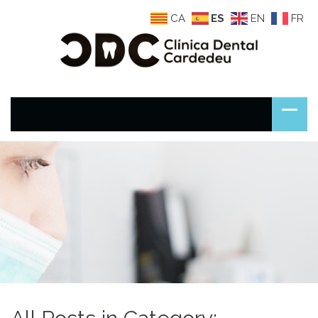
CA
ES
EN
FR