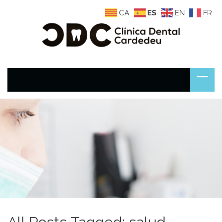
CA
ES
EN
FR