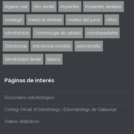
higiene oral
Hilo dental
implantes
Implantes dentales
invisalign
miedo al dentista
muelas del juicio
niños
odontofobia
Odontología de calidad
odontopediatria
Ortodoncia
ortodoncia invisible
periodontitis
Sensibilidad dental
tabaco
Páginas de interés
Diccionario odontológico
Col·legi Oficial d’Odontòlegs i Estomatòlegs de Catalunya
Vídeos didácticos