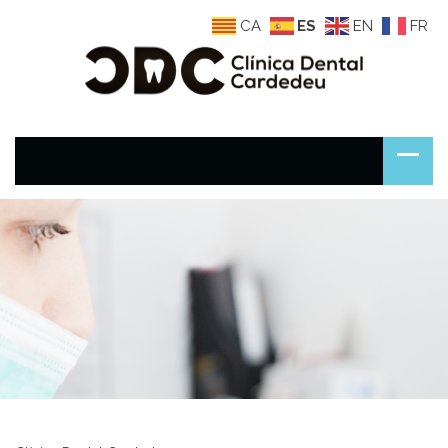
CA
ES
EN
FR