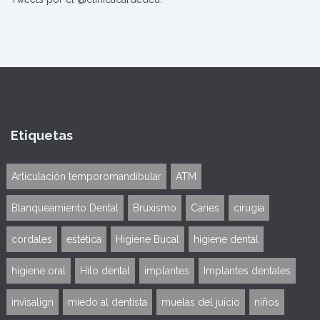
Etiquetas
Articulación temporomandibular
ATM
Blanqueamiento Dental
Bruxismo
Caries
cirugia
cordales
estética
Higiene Bucal
higiene dental
higiene oral
Hilo dental
implantes
Implantes dentales
invisalign
miedo al dentista
muelas del juicio
niños